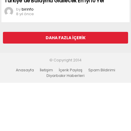
Türkiye’de Balayına Gidilecek En İyi 10 Yer
by
birinfo
8 yıl önce
DAHA FAZLA İÇERIK
© Copyright 2014
Anasayfa
İletişim
İçerik Paylaş
Spam Bildirimi
Diyarbakır Haberleri