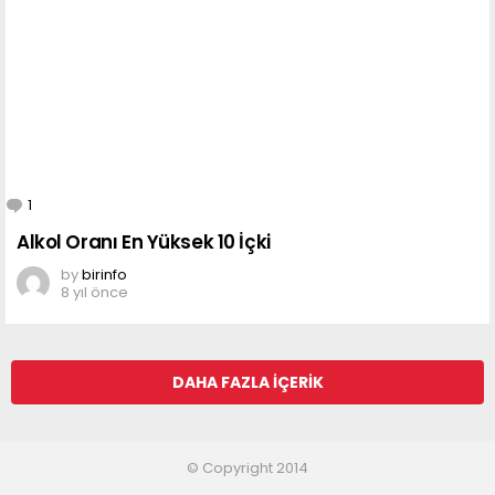
1
Comment
Alkol Oranı En Yüksek 10 İçki
by
birinfo
8 yıl önce
DAHA FAZLA İÇERIK
© Copyright 2014