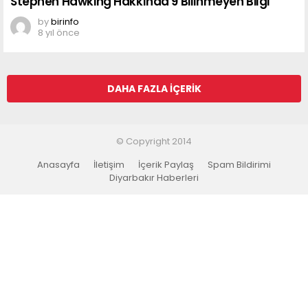
Stephen Hawking Hakkında 9 Bilinmeyen Bilgi
by
birinfo
8 yıl önce
DAHA FAZLA İÇERIK
© Copyright 2014
Anasayfa
İletişim
İçerik Paylaş
Spam Bildirimi
Diyarbakır Haberleri