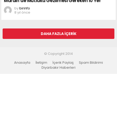
Mardin’de Mutlaka Gezilmesi Gereken 10 Yer
by
birinfo
8 yıl önce
DAHA FAZLA İÇERIK
© Copyright 2014
Anasayfa
İletişim
İçerik Paylaş
Spam Bildirimi
Diyarbakır Haberleri