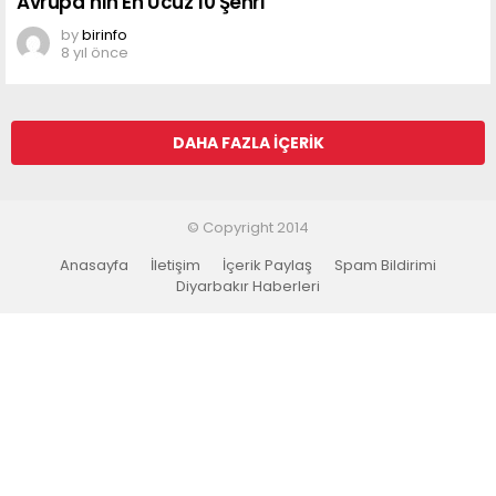
Avrupa’nın En Ucuz 10 Şehri
by
birinfo
8 yıl önce
DAHA FAZLA İÇERIK
© Copyright 2014
Anasayfa
İletişim
İçerik Paylaş
Spam Bildirimi
Diyarbakır Haberleri