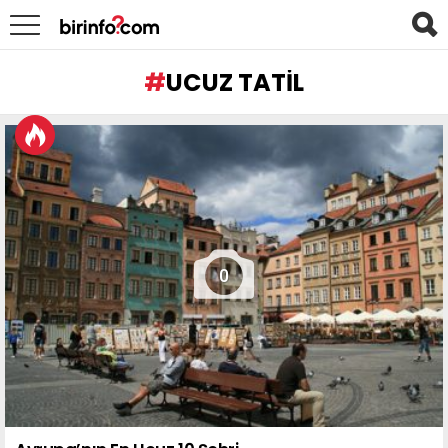
UCUZ TATIL
LATEST
STORIES
0