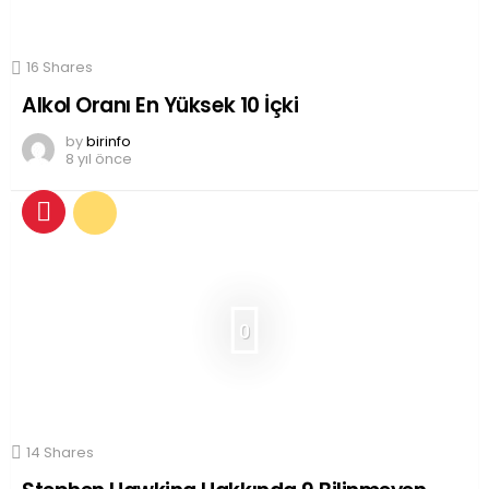
16
Shares
Alkol Oranı En Yüksek 10 İçki
by
birinfo
8 yıl önce
0
14
Shares