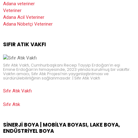
Adana veteriner
Veteriner
Adana Acil Veteriner
Adana Nöbetçi Veteriner
SIFIR ATIK VAKFI
Sıfır Atık Vakfı, Cumhurbaşkanı Recep Tayyip Erdoğan’ın eşi
Emine Erdoğan’ın himayesinde, 2023 yılında kurulmuş bir vakıftır.
Vakfın amacı, Sıfır Atık Projesi’nin yaygınlaştırılması ve
sürdürülebilirliğinin sağlanmasıdır. | Sıfır Atık Vakfı
Sıfır Atık Vakfı
Sıfır Atık
SINERJI BOYA | MOBILYA BOYASI, LAKE BOYA,
ENDÜSTRIYEL BOYA