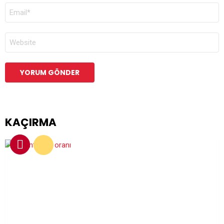
E-
POSTA
*
İNTERNET
SITESI
KAÇIRMA