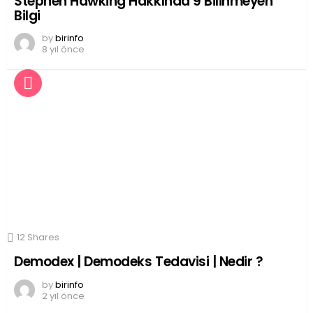
Stephen Hawking Hakkında 9 Bilinmeyen
Bilgi
by
birinfo
8 yıl önce
12
Shares
Demodex | Demodeks Tedavisi | Nedir ?
by
birinfo
2 yıl önce