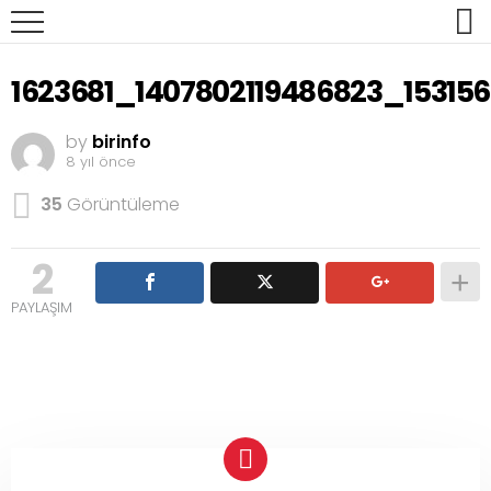
1623681_1407802119486823_15315
by
birinfo
8 yıl önce
35
Görüntüleme
2
PAYLAŞIM