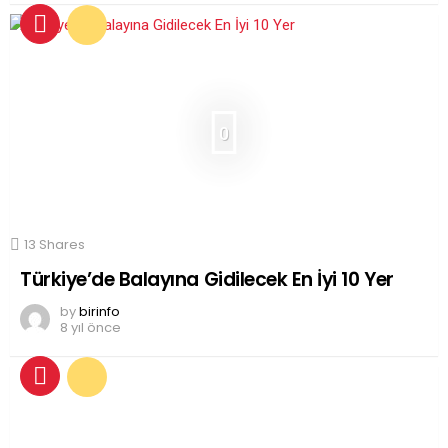
0
13
Shares
Türkiye’de Balayına Gidilecek En İyi 10 Yer
by
birinfo
8 yıl önce