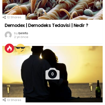
12
Shares
Demodex | Demodeks Tedavisi | Nedir ?
by
birinfo
2 yıl önce
0
13
Shares