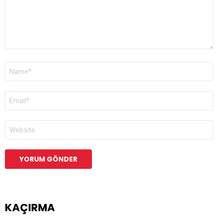
AD
*
E-
POSTA
*
İNTERNET
SITESI
KAÇIRMA