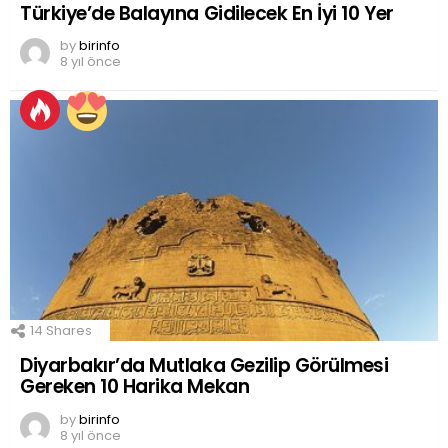
Türkiye’de Balayına Gidilecek En İyi 10 Yer
by
birinfo
8 yıl önce
14
Shares
Diyarbakır’da Mutlaka Gezilip Görülmesi
Gereken 10 Harika Mekan
by
birinfo
8 yıl önce