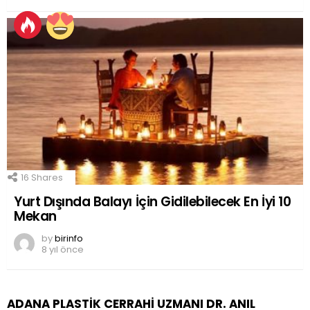
16
Shares
Yurt Dışında Balayı İçin Gidilebilecek En İyi 10
Mekan
by
birinfo
8 yıl önce
ADANA PLASTIK CERRAHI UZMANI DR. ANIL