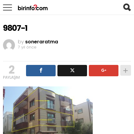
9807-1
by
soneraratma
7 yıl önce
2
PAYLAŞIM