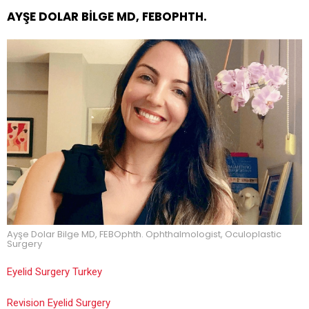
AYŞE DOLAR BILGE MD, FEBOPHTH.
Ayşe Dolar Bilge MD, FEBOphth. Ophthalmologist, Oculoplastic
Surgery
Eyelid Surgery Turkey
Revision Eyelid Surgery