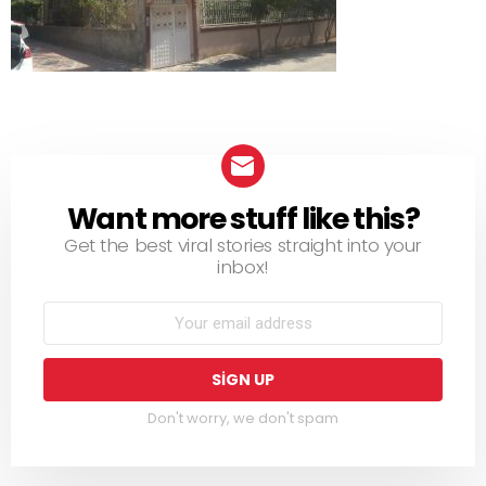
Want more stuff like this?
NEWSLETTER
Get the best viral stories straight into your
inbox!
Don't worry, we don't spam