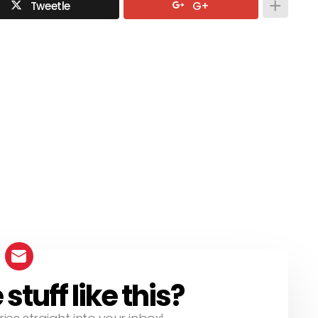
Tweetle
G+
tuff like this?