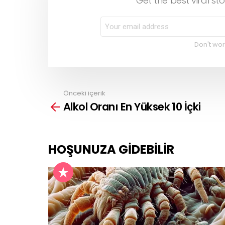
Get the best viral sto
Don't wor
Önceki içerik
See
Alkol Oranı En Yüksek 10 İçki
more
HOŞUNUZA GIDEBILIR