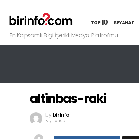
10
TOP
SEYAHAT
En Kapsamlı Bilgi İçerikli Medya Platrofmu
altinbas-raki
by
birinfo
8 yıl önce