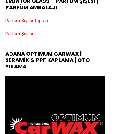
ERBATUR GLASS – PARFÜM ŞIŞESI |
PARFÜM AMBALAJI
Parfüm Şişesi Toptan
Parfüm Şişesi
ADANA OPTIMUM CARWAX |
SERAMIK & PPF KAPLAMA | OTO
YIKAMA