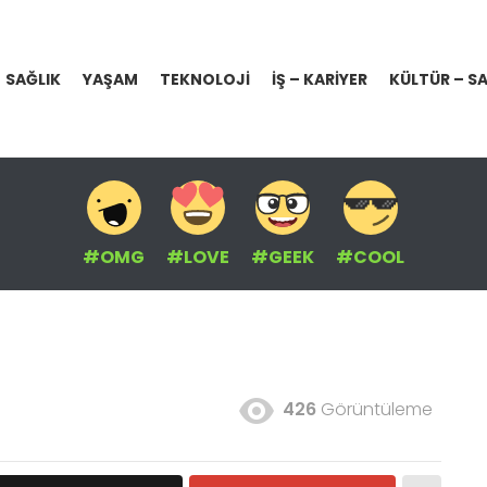
SAĞLIK
YAŞAM
TEKNOLOJI
İŞ – KARIYER
KÜLTÜR – S
#OMG
#LOVE
#GEEK
#COOL
426
Görüntüleme