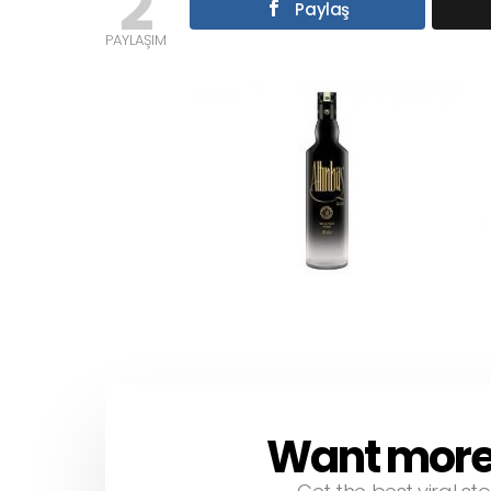
2
Paylaş
PAYLAŞIM
Want more s
NEWSLETTER