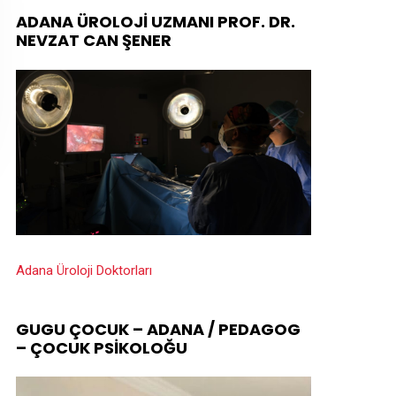
ADANA ÜROLOJI UZMANI PROF. DR.
NEVZAT CAN ŞENER
Adana Üroloji Doktorları
GUGU ÇOCUK – ADANA / PEDAGOG
– ÇOCUK PSIKOLOĞU