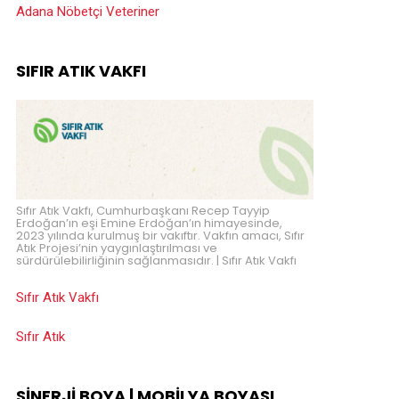
Adana Nöbetçi Veteriner
SIFIR ATIK VAKFI
Sıfır Atık Vakfı, Cumhurbaşkanı Recep Tayyip
Erdoğan’ın eşi Emine Erdoğan’ın himayesinde,
2023 yılında kurulmuş bir vakıftır. Vakfın amacı, Sıfır
Atık Projesi’nin yaygınlaştırılması ve
sürdürülebilirliğinin sağlanmasıdır. | Sıfır Atık Vakfı
Sıfır Atık Vakfı
Sıfır Atık
SINERJI BOYA | MOBILYA BOYASI,