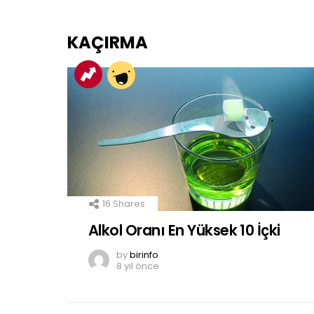
KAÇIRMA
16
Shares
Alkol Oranı En Yüksek 10 İçki
by
birinfo
8 yıl önce