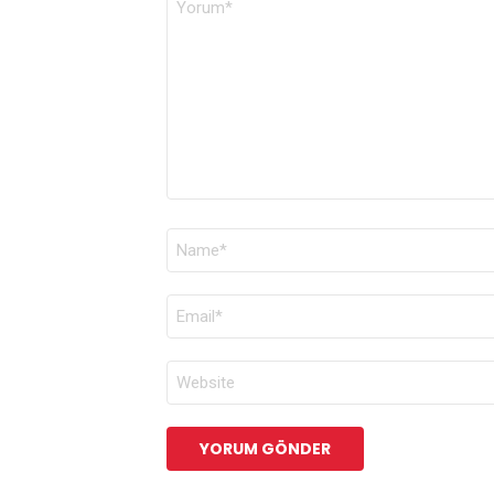
*
AD
*
E-
POSTA
*
İNTERNET
SITESI