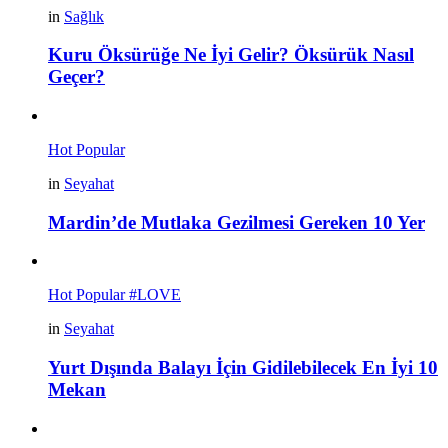
in
Sağlık
Kuru Öksürüğe Ne İyi Gelir? Öksürük Nasıl
Geçer?
Hot
Popular
in
Seyahat
Mardin’de Mutlaka Gezilmesi Gereken 10 Yer
Hot
Popular
#LOVE
in
Seyahat
Yurt Dışında Balayı İçin Gidilebilecek En İyi 10
Mekan