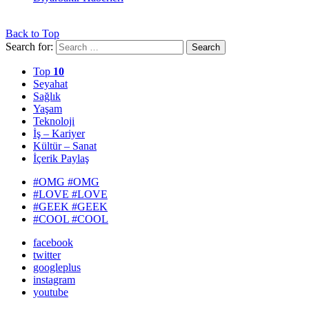
Back to Top
Search for:
Search
Top
10
Seyahat
Sağlık
Yaşam
Teknoloji
İş – Kariyer
Kültür – Sanat
İçerik Paylaş
#OMG
#OMG
#LOVE
#LOVE
#GEEK
#GEEK
#COOL
#COOL
facebook
twitter
googleplus
instagram
youtube