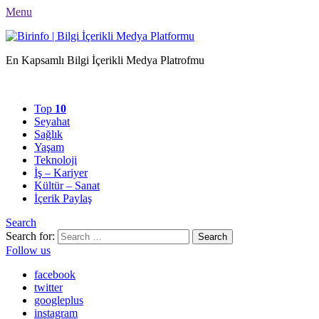
Menu
En Kapsamlı Bilgi İçerikli Medya Platrofmu
Top
10
Seyahat
Sağlık
Yaşam
Teknoloji
İş – Kariyer
Kültür – Sanat
İçerik Paylaş
Search
Search for:
Search
Follow us
facebook
twitter
googleplus
instagram