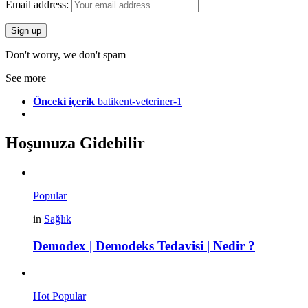
Email address:
Don't worry, we don't spam
See more
Önceki içerik
batikent-veteriner-1
Hoşunuza Gidebilir
Popular
in
Sağlık
Demodex | Demodeks Tedavisi | Nedir ?
Hot
Popular