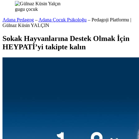
gugu çocuk
Adana Pedagog
–
Adana Çocuk Psikoloğu
– Pedagoji Platformu |
Gülnaz Küsin YALÇIN
Sokak Hayvanlarına Destek Olmak İçin
HEYPATİ’yi takipte kalın