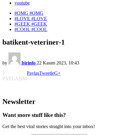
youtube
#OMG
#OMG
#LOVE
#LOVE
#GEEK
#GEEK
#COOL
#COOL
batikent-veteriner-1
by
birinfo
22 Kasım 2023, 10:43
2
Paylaş
Tweetle
G+
PAYLAŞIM
Newsletter
Want more stuff like this?
Get the best viral stories straight into your inbox!