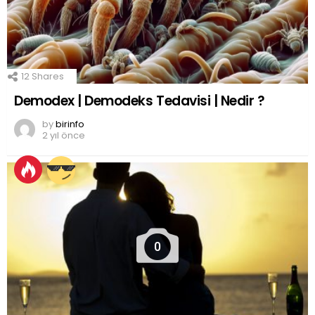
12
Shares
Demodex | Demodeks Tedavisi | Nedir ?
by
birinfo
2 yıl önce
0