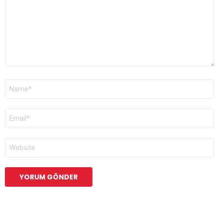
AD
*
E-
POSTA
*
İNTERNET
SITESI