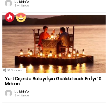
by
birinfo
8 yıl önce
16
Shares
Yurt Dışında Balayı İçin Gidilebilecek En İyi 10
Mekan
by
birinfo
8 yıl önce