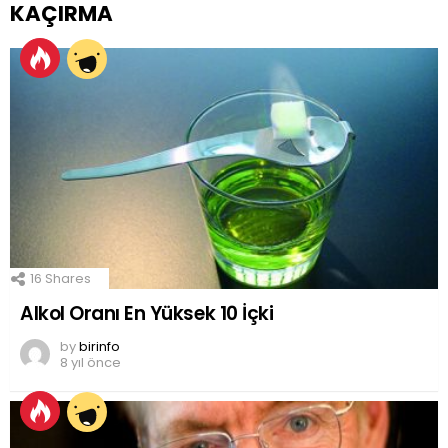
KAÇIRMA
16
Shares
Alkol Oranı En Yüksek 10 İçki
by
birinfo
8 yıl önce