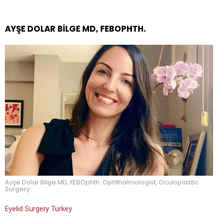
AYŞE DOLAR BILGE MD, FEBOPHTH.
Ayşe Dolar Bilge MD, FEBOphth. Ophthalmologist, Oculoplastic
Surgery
Eyelid Surgery Turkey