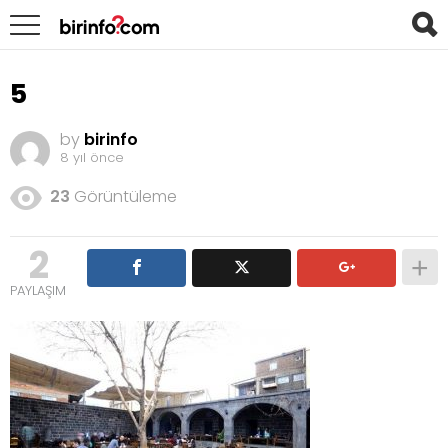
5
by
birinfo
8 yıl önce
23
Görüntüleme
2
PAYLAŞIM