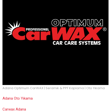
Adana Optimum CarWAX | Seramik & PPF Kaplama | Oto Yıkama
Adana Oto Yıkama
Carwax Adana