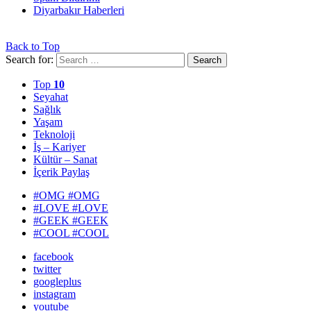
Diyarbakır Haberleri
Back to Top
Search for:
Search
Top
10
Seyahat
Sağlık
Yaşam
Teknoloji
İş – Kariyer
Kültür – Sanat
İçerik Paylaş
#OMG
#OMG
#LOVE
#LOVE
#GEEK
#GEEK
#COOL
#COOL
facebook
twitter
googleplus
instagram
youtube