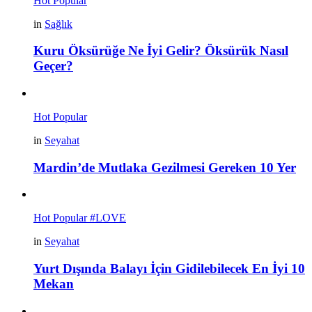
Hot
Popular
in
Sağlık
Kuru Öksürüğe Ne İyi Gelir? Öksürük Nasıl
Geçer?
Hot
Popular
in
Seyahat
Mardin’de Mutlaka Gezilmesi Gereken 10 Yer
Hot
Popular
#LOVE
in
Seyahat
Yurt Dışında Balayı İçin Gidilebilecek En İyi 10
Mekan