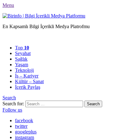
Menu
En Kapsamlı Bilgi İçerikli Medya Platrofmu
Top
10
Seyahat
Sağlık
Yaşam
Teknoloji
İş – Kariyer
Kültür – Sanat
İçerik Paylaş
Search
Search for:
Search
Follow us
facebook
twitter
googleplus
instagram