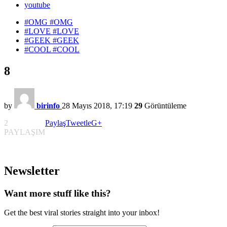
youtube
#OMG
#OMG
#LOVE
#LOVE
#GEEK
#GEEK
#COOL
#COOL
8
by
birinfo
28 Mayıs 2018, 17:19
29
Görüntüleme
2
Paylaş
Tweetle
G+
PAYLAŞIM
Newsletter
Want more stuff like this?
Get the best viral stories straight into your inbox!