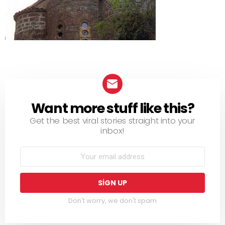
Want more stuff like this?
NEWSLETTER
Get the best viral stories straight into your
inbox!
Don't worry, we don't spam