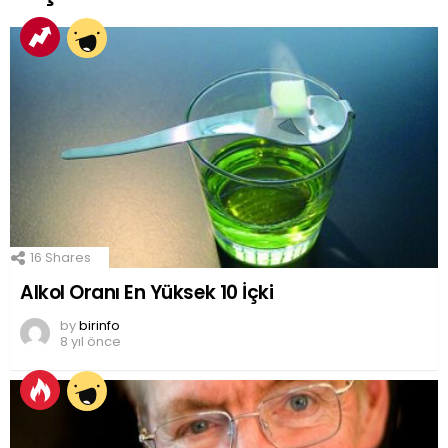
16
Shares
Alkol Oranı En Yüksek 10 İçki
by
birinfo
8 yıl önce