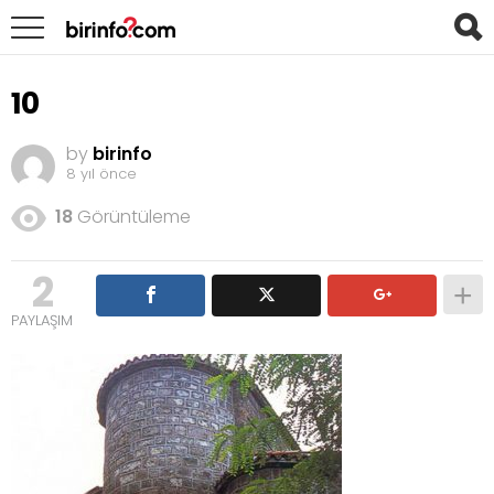
10
by
birinfo
8 yıl önce
18
Görüntüleme
2
PAYLAŞIM