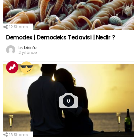
12
Shares
Demodex | Demodeks Tedavisi | Nedir ?
by
birinfo
2 yıl önce
0
13
Shares