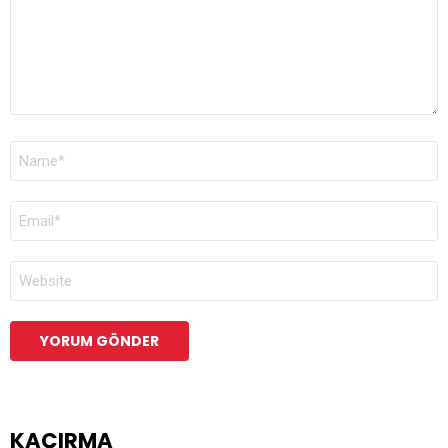
AD
*
E-
POSTA
*
İNTERNET
SITESI
KAÇIRMA