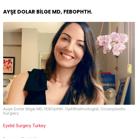
AYŞE DOLAR BILGE MD, FEBOPHTH.
Ayşe Dolar Bilge MD, FEBOphth. Ophthalmologist, Oculoplastic
Surgery
Eyelid Surgery Turkey