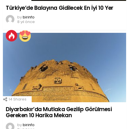
Türkiye’de Balayına Gidilecek En İyi 10 Yer
by
birinfo
8 yıl önce
14
Shares
Diyarbakır’da Mutlaka Gezilip Görülmesi
Gereken 10 Harika Mekan
by
birinfo