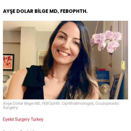
AYŞE DOLAR BILGE MD, FEBOPHTH.
Ayşe Dolar Bilge MD, FEBOphth. Ophthalmologist, Oculoplastic
Surgery
Eyelid Surgery Turkey