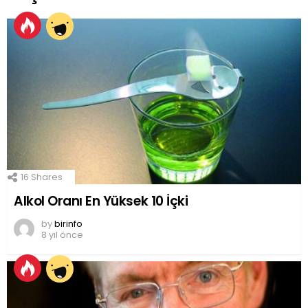
16
Shares
Alkol Oranı En Yüksek 10 İçki
by
birinfo
8 yıl önce