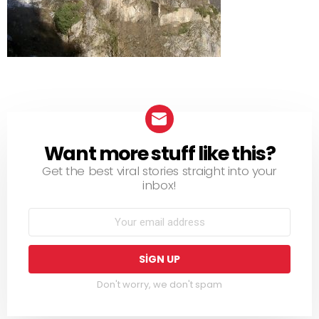
Want more stuff like this?
NEWSLETTER
Get the best viral stories straight into your
inbox!
Don't worry, we don't spam