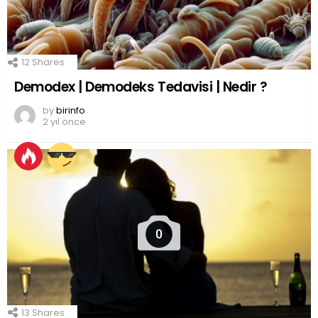
12
Shares
Demodex | Demodeks Tedavisi | Nedir ?
by
birinfo
2 yıl önce
0
13
Shares