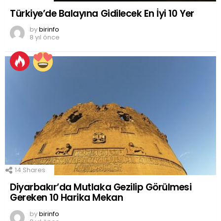
Türkiye’de Balayına Gidilecek En İyi 10 Yer
by
birinfo
8 yıl önce
14
Shares
Diyarbakır’da Mutlaka Gezilip Görülmesi
Gereken 10 Harika Mekan
by
birinfo