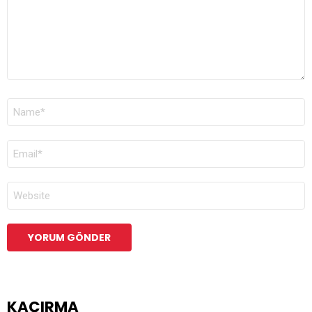
AD
*
E-
POSTA
*
İNTERNET
SITESI
KAÇIRMA