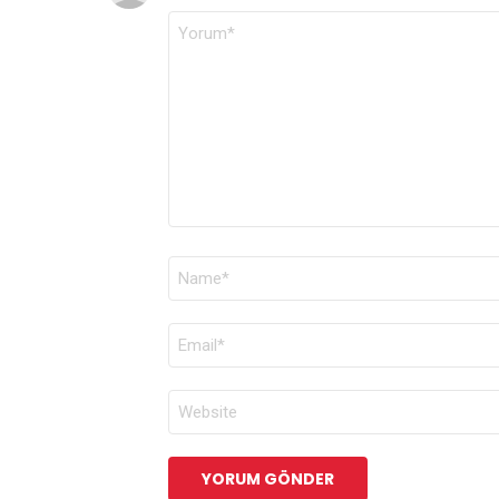
YORUM
*
AD
*
E-
POSTA
*
İNTERNET
SITESI