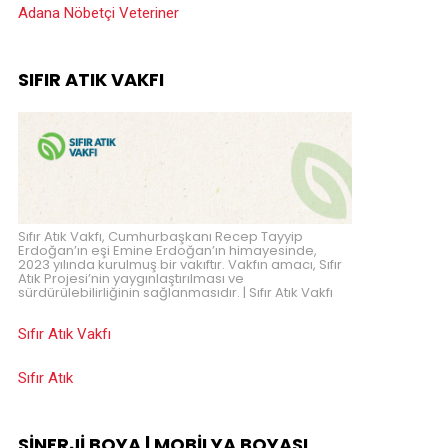
Adana Nöbetçi Veteriner
SIFIR ATIK VAKFI
Sıfır Atık Vakfı, Cumhurbaşkanı Recep Tayyip
Erdoğan’ın eşi Emine Erdoğan’ın himayesinde,
2023 yılında kurulmuş bir vakıftır. Vakfın amacı, Sıfır
Atık Projesi’nin yaygınlaştırılması ve
sürdürülebilirliğinin sağlanmasıdır. | Sıfır Atık Vakfı
Sıfır Atık Vakfı
Sıfır Atık
SINERJI BOYA | MOBILYA BOYASI,