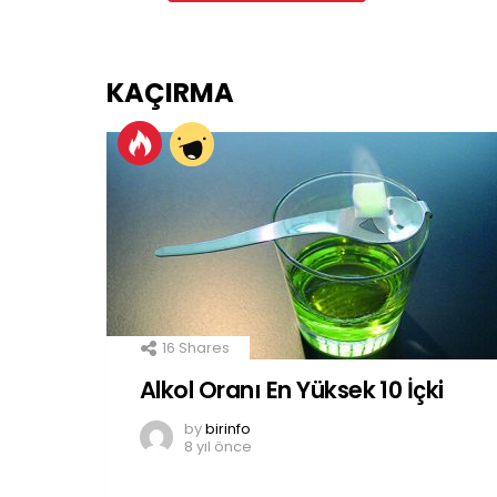
KAÇIRMA
16
Shares
Alkol Oranı En Yüksek 10 İçki
by
birinfo
8 yıl önce