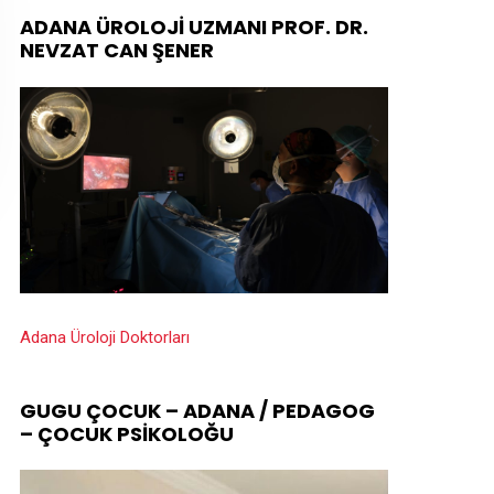
ADANA ÜROLOJI UZMANI PROF. DR.
NEVZAT CAN ŞENER
Adana Üroloji Doktorları
GUGU ÇOCUK – ADANA / PEDAGOG
– ÇOCUK PSIKOLOĞU