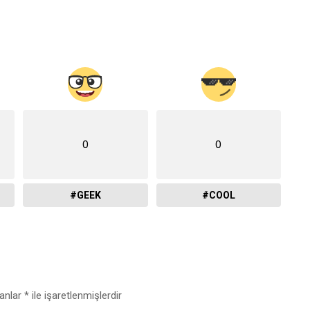
0
0
#GEEK
#COOL
lanlar
*
ile işaretlenmişlerdir