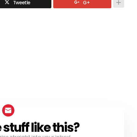
Tweetle
G+
tuff like this?