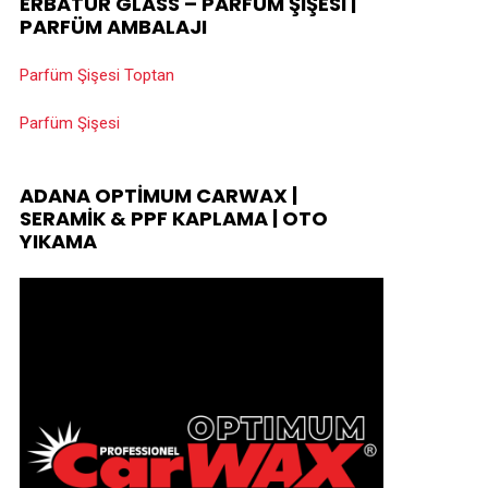
ERBATUR GLASS – PARFÜM ŞIŞESI |
PARFÜM AMBALAJI
Parfüm Şişesi Toptan
Parfüm Şişesi
ADANA OPTIMUM CARWAX |
SERAMIK & PPF KAPLAMA | OTO
YIKAMA