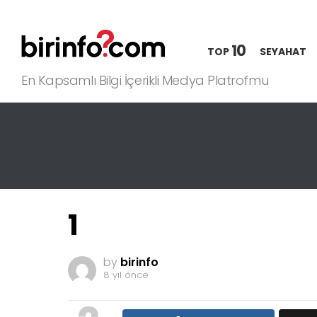
10
TOP
SEYAHAT
En Kapsamlı Bilgi İçerikli Medya Platrofmu
1
by
birinfo
8 yıl önce