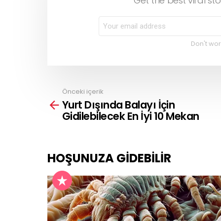
Get the best viral sto
Don't wor
Önceki içerik
See
Yurt Dışında Balayı İçin
more
Gidilebilecek En İyi 10 Mekan
HOŞUNUZA GIDEBILIR