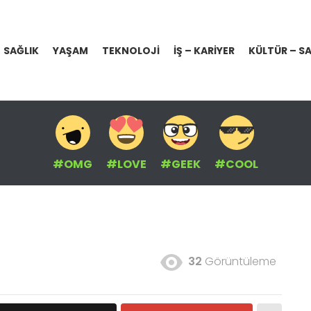
SAĞLIK
YAŞAM
TEKNOLOJI
İŞ – KARIYER
KÜLTÜR – S
#OMG
#LOVE
#GEEK
#COOL
32
Görüntüleme